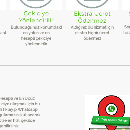
Çekiciye
Ekstra Ücret
r
Yönlendirilir
Ödenmez
So
Bulunduğunuz konumdaki
Aldığınız bu hizmet için
hız
saat
en yakın ve en
ekstra hiçbir ücret
hesaplı çekiciye
ödenmez​
yönlendirilir​
Hesaplı Çekici'
ye Hemen Ula
Hesaplı ve En Ucuz
iciye ulaşmak için bu
nı tıklayıp Whatsapp
ulamasını kullanarak
ize en hızlı şekilde
abilirsiniz..