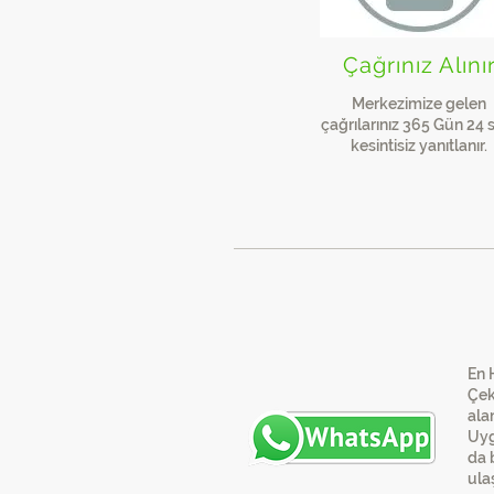
Çağrınız Alını
Merkezimize gelen
çağrılarınız 365 Gün 24 
kesintisiz yanıtlanır.
En 
En 
Çek
ala
Uyg
da b
ulaş