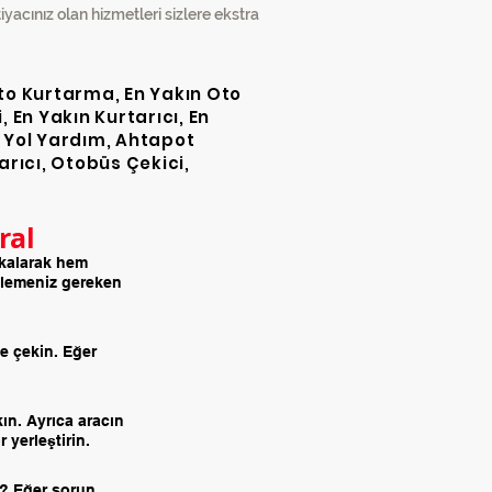
acınız olan hizmetleri sizlere ekstra
 Oto Kurtarma, En Yakın Oto
, En Yakın Kurtarıcı, En
ik Yol Yardım, Ahtapot
arıcı, Otobüs Çekici,
ral
 kalarak hem
izlemeniz gereken
e çekin. Eğer
kın. Ayrıca aracın
 yerleştirin.
ı? Eğer sorun