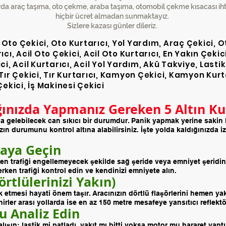
da araç taşıma, oto çekme, araba taşıma, otomobil çekme kısacası ihtiy
hiçbir ücret almadan sunmaktayız.
Sizlere kazası günler dileriz.
, Oto Çekici, Oto Kurtarıcı, Yol Yardım, Araç Çekici,
cı, Acil Oto Çekici, Acil Oto Kurtarıcı, En Yakın Çekici
ci, Acil Kurtarıcı, Acil Yol Yardım, Akü Takviye, Last
 Tır Çekici, Tır Kurtarıcı, Kamyon Çekici, Kamyon Kurt
Çekici, İş Makinesi Çekici
ğınızda Yapmanız Gereken 5 Altın Ku
 gelebilecek can sıkıcı bir durumdur. Panik yapmak yerine sakin
zın durumunu kontrol altına alabilirsiniz. İşte yolda kaldığınızda 
taya Geçin
en trafiği engellemeyecek şekilde sağ şeride veya emniyet şeridin
rken trafiği kontrol edin ve kendinizi emniyete alın.
rtlülerinizi Yakın)
rk etmesi hayati önem taşır. Aracınızın dörtlü flaşörlerini hemen ya
irler arası yollarda ise en az 150 metre mesafeye yansıtıcı reflektör
u Analiz Edin
ın; lastik mi patladı, yakıt mı bitti yoksa motor mu hararet yapt