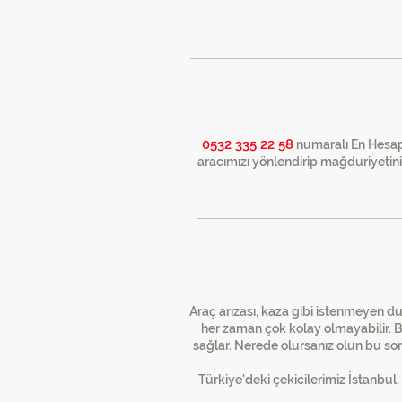
0532 335 22 58
numaralı En Hesapl
aracımızı yönlendirip mağduriyetini
En Hesaplı Çekici
"S
Araç arızası, kaza gibi istenmeyen du
her zaman çok kolay olmayabilir. 
sağlar. Nerede olursanız olun bu so
Türkiye'deki çekicilerimiz İstanbul