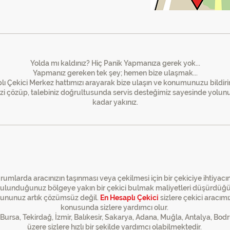
En Hesaplı Çekici
Yolda mı kaldınız? Hiç Panik Yapmanıza gerek yok...
Yapmanız gereken tek şey; hemen bize ulaşmak...
ı Çekici Merkez hattımızı arayarak bize ulaşın ve konumunuzu bildirin.
zi çözüp, talebiniz doğrultusunda servis desteğimiz sayesinde yolunuz
kadar yakınız.
iz Neredeyseniz
En Hesaplı Çekici
Ora
rumlarda aracınızın taşınması veya çekilmesi için bir çekiciye ihtiyacın
Bulunduğunuz bölgeye yakın bir çekici bulmak maliyetleri düşürdüğü 
rununuz artık çözümsüz değil.
En Hesaplı Çekici
sizlere çekici aracımı
konusunda sizlere yardımcı olur.
, Bursa, Tekirdağ, İzmir, Balıkesir, Sakarya, Adana, Muğla, Antalya, B
üzere sizlere hızlı bir şekilde yardımcı olabilmektedir.