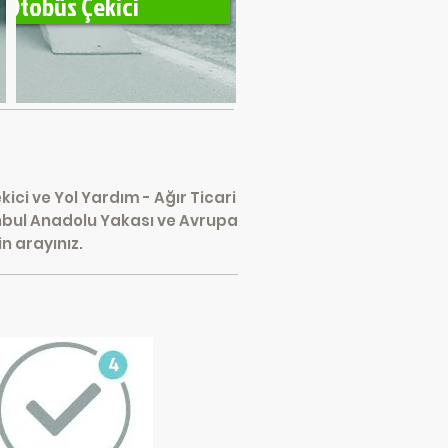
Otobüs Çekici
ici ve Yol Yardım - Ağır Ticari
anbul Anadolu Yakası ve Avrupa
n arayınız.
ı Yürür