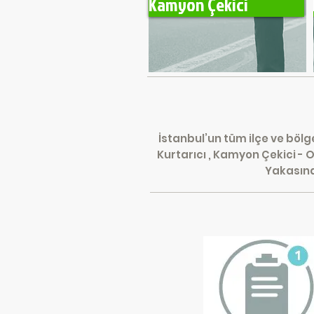
Kamyon Çekici
İstanbul’un tüm ilçe ve bölg
Kurtarıcı , Kamyon Çekici -
Yakasınd
En Hes