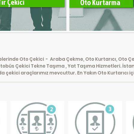
Tır Çekici
Oto Kurtarma
En Hesaplı Çekici
elerinde Oto Çekici - Araba Çekme, Oto Kurtarıcı, Oto Çek
 Otobüs Çekici Tekne Taşıma , Yat Taşıma Hizmetleri. İst
a çekici araçlarımız mevcuttur. En Yakın Oto Kurtarıcı içi
aplı Çekici' de İşler Çok Hızl