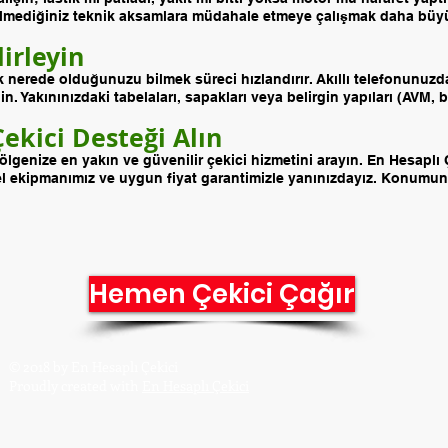
, bilmediğiniz teknik aksamlara müdahale etmeye çalışmak daha büy
irleyin
nerede olduğunuzu bilmek süreci hızlandırır. Akıllı telefonunuzda
 Yakınınızdaki tabelaları, sapakları veya belirgin yapıları (AVM, b
Çekici Desteği Alın
lgenize en yakın ve güvenilir çekici hizmetini arayın. En Hesaplı 
el ekipmanımız ve uygun fiyat garantimizle yanınızdayız. Konumun
Hemen Çekici Çağır
Gs
© 2018
by En Hesaplı Çekici
E-
Proudly created wit
h
En Hesaplı Çekici