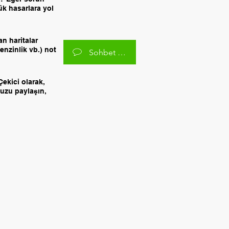
ük hasarlara yol
n haritalar
enzinlik vb.) not
Sohbet Edelim
Çekici olarak,
uzu paylaşın,
m : 0532 335 22 58
Mail:
otomobilcekici@gmail.com