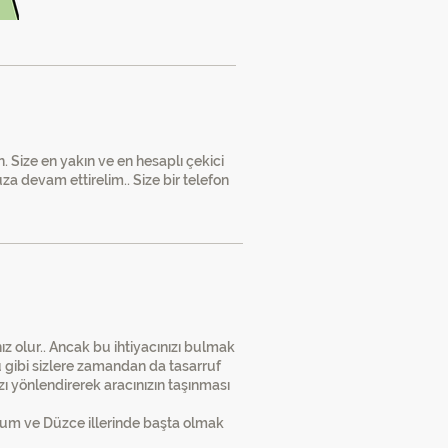
 Size en yakın ve en hesaplı çekici
a devam ettirelim.. Size bir telefon
0532 335 22 58
da" -
ız olur.. Ancak bu ihtiyacınızı bulmak
gibi sizlere zamandan da tasarruf
zı yönlendirerek aracınızın taşınması
odrum ve Düzce illerinde başta olmak