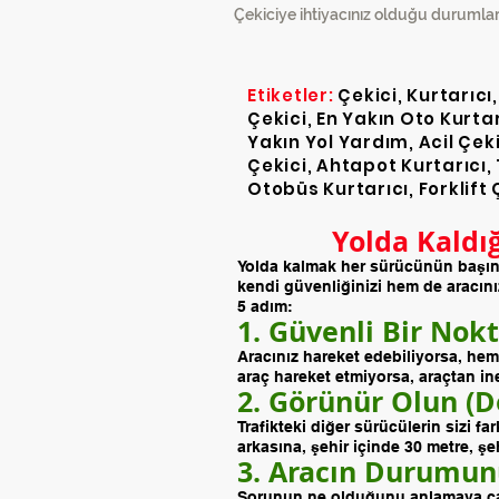
Çekiciye ihtiyacınız olduğu durumlar
Etiketler:
Çekici, Kurtarıcı
Çekici, En Yakın Oto Kurtarı
Yakın Yol Yardım, Acil Çeki
Çekici, Ahtapot Kurtarıcı,
Otobüs Kurtarıcı, Forklift 
Yolda Kaldı
Yolda kalmak her sürücünün başına
kendi güvenliğinizi hem de aracını
5 adım:
1. Güvenli Bir Nok
Aracınız hareket edebiliyorsa, hem
araç hareket etmiyorsa, araçtan ine
2. Görünür Olun (Dö
Trafikteki diğer sürücülerin sizi fa
arkasına, şehir içinde 30 metre, şeh
3. Aracın Durumun
Sorunun ne olduğunu anlamaya çalış