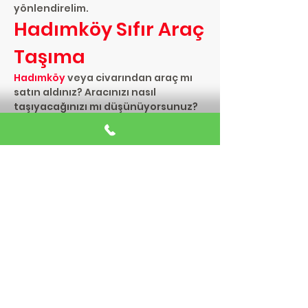
yönlendirelim.
Hadımköy Sıfır Araç
Taşıma
Hadımköy
veya civarından araç mı
satın aldınız? Aracınızı nasıl
taşıyacağınızı mı düşünüyorsunuz?
Deneyimli sıfır araç taşıma ağımızla
yardımınıza koşuyoruz. 7/24
arayarak bizden destek alabilirsiniz.
Türkiye'nin her yerinde numaramız
tek
0532 335 22 58
Hadımköy Çoklu
Araç Taşıma
Firmamız Türkiye'nin her yerine il ilçe
ve semtlerine
çoklu araç
taşıma
hizmeti sunmaktadır. Uygun
fiyatlı bir çözüm arıyorsanız
adresiniz doğru. Hemen bizi arayın,