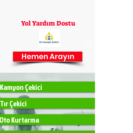
En Hesaplı Çekici
"
Yol Yardım Dostu
"
Hemen Arayın
Kamyon Çekici
Tır Çekici
Oto Kurtarma