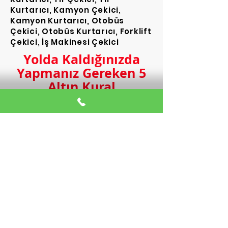
Kurtarıcı, Kamyon Çekici,
Kamyon Kurtarıcı, Otobüs
Çekici, Otobüs Kurtarıcı, Forklift
Çekici, İş Makinesi Çekici
Yolda Kaldığınızda
Yapmanız Gereken 5
Altın Kural
Yolda kalmak her sürücünün başına
gelebilecek can sıkıcı bir durumdur.
Panik yapmak yerine sakin kalarak hem
kendi güvenliğinizi hem de aracınızın
durumunu kontrol altına alabilirsiniz.
İşte yolda kaldığınızda izlemeniz
gereken 5 adım:
1. Güvenli Bir Noktaya
Geçin
Aracınız hareket edebiliyorsa, hemen
trafiği engellemeyecek şekilde sağ
şeride veya emniyet şeridine çekin. Eğer
araç hareket etmiyorsa, araçtan inerken