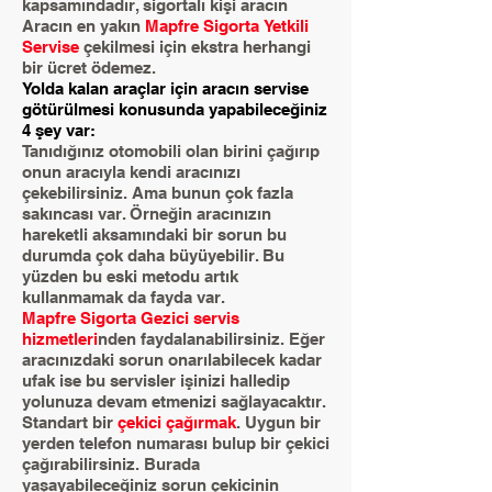
kapsamındadır, sigortalı kişi aracın
Aracın en yakın
Mapfre Sigorta Yetkili
Servise
çekilmesi için ekstra herhangi
bir ücret ödemez.
Yolda kalan araçlar için aracın servise
götürülmesi konusunda yapabileceğiniz
4 şey var:
Tanıdığınız otomobili olan birini çağırıp
onun aracıyla kendi aracınızı
çekebilirsiniz. Ama bunun çok fazla
sakıncası var. Örneğin aracınızın
hareketli aksamındaki bir sorun bu
durumda çok daha büyüyebilir. Bu
yüzden bu eski metodu artık
kullanmamak da fayda var.
Mapfre Sigorta Gezici servis
hizmetleri
nden faydalanabilirsiniz. Eğer
aracınızdaki sorun onarılabilecek kadar
ufak ise bu servisler işinizi halledip
yolunuza devam etmenizi sağlayacaktır.
Standart bir
çekici çağırmak
. Uygun bir
yerden telefon numarası bulup bir çekici
çağırabilirsiniz. Burada
yaşayabileceğiniz sorun çekicinin