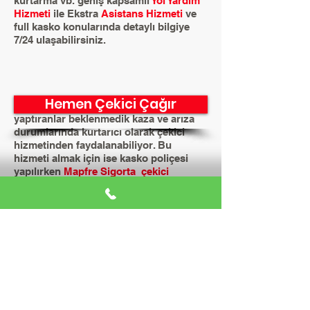
kurtarma vb. geniş kapsamlı
Yol Yardım
Hizmeti
ile Ekstra
Asistans Hizmeti
ve
full kasko konularında detaylı bilgiye
7/24 ulaşabilirsiniz.
Hemen Çekici Çağır
Mapfre Sigorta Kasko sigortası
yaptıranlar beklenmedik kaza ve arıza
durumlarında kurtarıcı olarak çekici
hizmetinden faydalanabiliyor. Bu
hizmeti almak için ise kasko poliçesi
yapılırken
Mapfre Sigorta
çekici
hizmeti
nin olup olmadığının kontrol
edilmesi ve eklettirilmesi gerekiyor.
Mapfre Sigorta ASSISTANS
ŞİRKETİ İMDADA YETİŞİYOR
Kaskodaki çekici hizmetini
Mapfre
Sigorta assistans
şirketleri sağlıyor.
Aracın yolda kalması, kaza yapması
halinde seyir yapamayacak durumda
olması durumunda kasko şirketiyle
irtibata geçilip, bulunulan yer