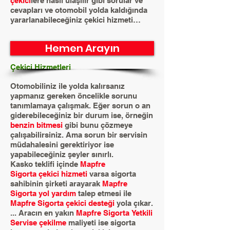
çekici
lere nasıl ulaşılır gibi sorular ve
cevapları ve otomobil yolda kaldığında
yararlanabileceğiniz çekici hizmeti…
Hemen Arayın
Çekici Hizmetleri
Otomobiliniz ile yolda kalırsanız
yapmanız gereken öncelikle sorunu
tanımlamaya çalışmak. Eğer sorun o an
giderebileceğiniz bir durum ise, örneğin
benzin bitmesi
gibi bunu çözmeye
çalışabilirsiniz. Ama sorun bir servisin
müdahalesini gerektiriyor ise
yapabileceğiniz şeyler sınırlı.
Kasko teklifi içinde
Mapfre
Sigorta çekici hizmeti
varsa sigorta
sahibinin şirketi arayarak
Mapfre
Sigorta yol yardım
talep etmesi ile
Mapfre Sigorta çekici desteği
yola çıkar.
... Aracın en yakın
Mapfre Sigorta Yetkili
Servise çekilme
maliyeti ise sigorta