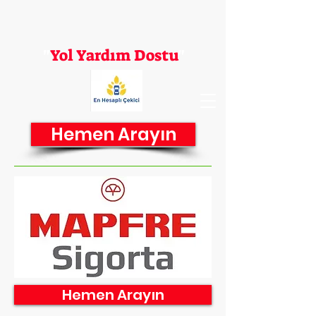
En Hesaplı Çekici
"
Yol Yardım Dostu
"
Hemen Arayın
Hemen Arayın