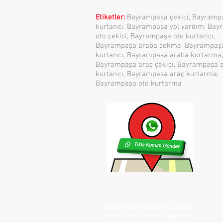
Etiketler:
Bayrampaşa çekici, Bayramp
kurtarıcı, Bayrampaşa yol yardım, Ba
oto çekici, Bayrampaşa oto kurtarıcı,
Bayrampaşa araba çekme, Bayrampaş
kurtarıcı, Bayrampaşa araba kurtarma,
Bayrampaşa araç çekici, Bayrampaşa 
kurtarıcı, Bayrampaşa araç kurtarma,
Bayrampaşa oto kurtarma
Acil durumlarınızda, En Hesaplı
ve En Ucuz Çekiciye ulaşmak