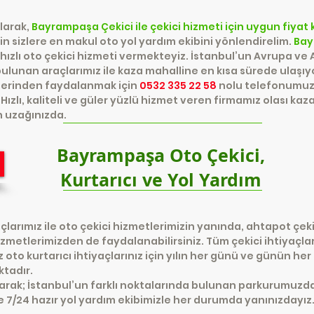
larak,
Bayrampaşa Çekici ile çekici hizmeti için uygun fiyat
 sizlere en makul oto yol yardım ekibini yönlendirelim.
Bay
hızlı oto çekici hizmeti vermekteyiz. İstanbul’un Avrupa ve 
bulunan araçlarımız ile kaza mahalline en kısa sürede ulaşı
tlerinden faydalanmak için
0532 335 22 58
nolu telefonumuz
 Hızlı, kaliteli ve güler yüzlü hizmet veren firmamız olası ka
on uzağınızda.
Bayrampaşa Oto Çekici,
Kurtarıcı ve Yol Yardım
rımız ile oto çekici hizmetlerimizin yanında, ahtapot çekici
izmetlerimizden de faydalanabilirsiniz. Tüm çekici ihtiyaçları
to kurtarıcı ihtiyaçlarınız için yılın her günü ve günün he
ktadır.
arak; İstanbul’un farklı noktalarında bulunan parkurumuzdaki
 7/24 hazır yol yardım ekibimizle her durumda yanınızdayız