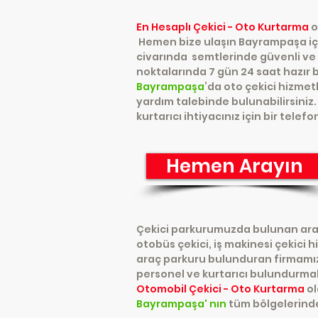
En Hesaplı Çekici - Oto Kurtarma
o
Hemen bize ulaşın Bayrampaşa için
civarında semtlerinde güvenli ve 
noktalarında 7 gün 24 saat hazır 
Bayrampaşa
’da oto çekici hizme
yardım talebinde bulunabilirsiniz.
kurtarıcı ihtiyacınız için bir telef
Hemen Arayın
Çekici parkurumuzda bulunan araçla
otobüs çekici, iş makinesi çekici h
araç parkuru bulunduran firmamız o
personel ve kurtarıcı bulundurma
Otomobil Çekici - Oto Kurtarma
ol
Bayrampaşa' nın
tüm bölgelerinde