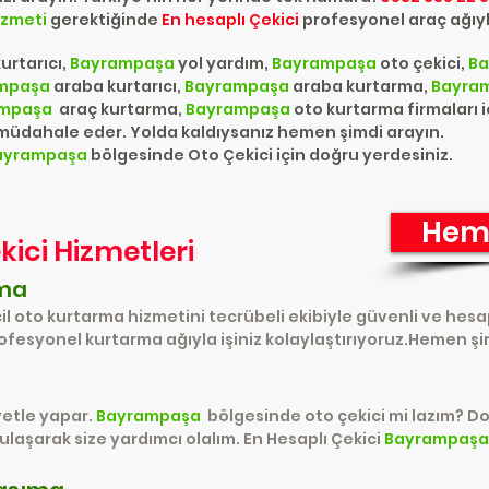
hizmeti
gerektiğinde
En hesaplı Çekici
profesyonel araç ağıyla
kurtarıcı,
Bayrampaşa
yol yardım,
Bayrampaşa
oto çekici,
B
mpaşa
araba kurtarıcı,
Bayrampaşa
araba kurtarma,
Bayra
ampaşa
araç kurtarma,
Bayrampaşa
oto kurtarma firmaları 
 müdahale eder. Yolda kaldıysanız hemen şimdi arayın.
ayrampaşa
bölgesinde Oto Çekici için doğru yerdesiniz.
Hem
kici Hizmetleri
rma
l oto kurtarma hizmetini tecrübeli ekibiyle güvenli ve hesap
fesyonel kurtarma ağıyla işiniz kolaylaştırıyoruz.Hemen şi
iyetle yapar.
Bayrampaşa
bölgesinde oto çekici mi lazım? D
 ulaşarak size yardımcı olalım. En Hesaplı Çekici
Bayrampaş