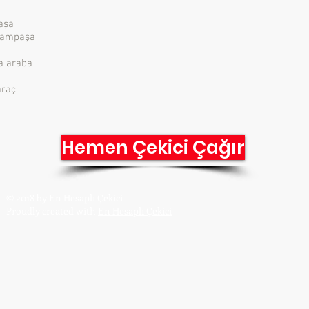
aşa
yrampaşa
a araba
araç
Hemen Çekici Çağır
Gs
© 2018
by En Hesaplı Çekici
E-
Proudly created wit
h
En Hesaplı Çekici