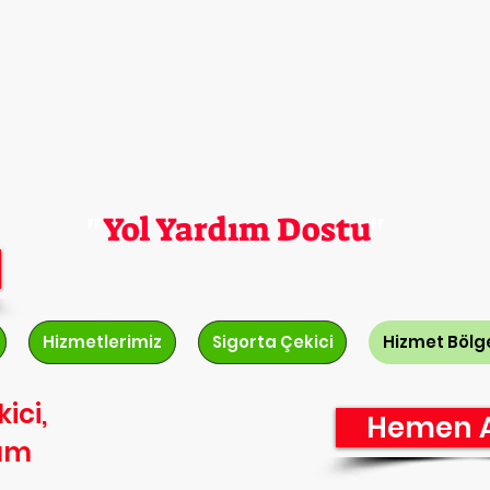
En Hesaplı Çekici
"
Yol Yardım Dostu
"
Hizmetlerimiz
Sigorta Çekici
Hizmet Bölge
ici,
Hemen A
dım