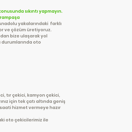
 konusunda sıkıntı yapmayın.
rampaşa
Anadolu yakalarındaki farklı
yor ve çözüm üretiyoruz.
dan bize ulaşarak yol
za durumlarında oto
, tır çekici, kamyon çekici,
nız için tek çatı altında geniş
r saati hizmet vermeye hazır
 oto çekicilerimiz ile
.