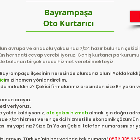
Bayrampaşa
Oto Kurtarıcı
un avrupa ve anadolu yakasında 7/24 hazır bulunan çekicile
nün her saati cevap verebiliyoruz. Geniş kurtarıcı parkurumu
de bulunan birçok araca hizmet verebilmekteyiz.
 Bayrampaşa ilçesinin neresinde olursanız olun! Yolda kald
ici
mizi hemen yönlendirelim.
da mı kaldınız? Çekici firmalarımız arasından size En yakın v
hemen arayın.
eti veriyoruz.
 yolda kaldıysanız,
oto çekici
hizmeti
almak için doğru adre
de 7/24 hizmet veren çekici hizmeti ile ekonomik çözümün 
ı mı yaptınız? Size En Yakın Çekici telefon numarasını arıyo
izi arayın. Türkiye'nin her yerinde tek numara!
0532 335 22 