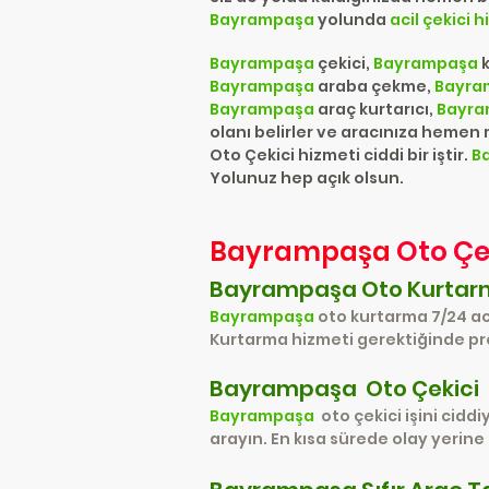
Bayrampaşa
yolunda
acil çekici 
Bayrampaşa
çekici,
Bayrampaşa
Bayrampaşa
araba çekme,
Bayra
Bayrampaşa
araç kurtarıcı,
Bayr
olanı belirler ve aracınıza hemen
Oto Çekici hizmeti ciddi bir iştir.
B
Yolunuz hep açık olsun.
Oto Çe
Bayrampaşa
Bayrampaşa Oto Kurta
Bayrampaşa
oto kurtarma 7/24 aci
Kurtarma hizmeti gerektiğinde pro
Bayrampaşa
Oto Çekici
Bayrampaşa
oto çekici işini cidd
arayın. En kısa sürede olay yerine