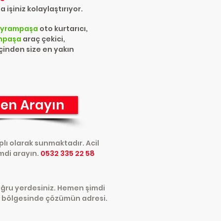
 işiniz kolaylaştırıyor.
ayrampaşa
oto kurtarıcı,
mpaşa
araç çekici,
içinden size en yakın
en Arayın
lı olarak sunmaktadır. Acil
mdi arayın.
0532 335 22 58
oğru yerdesiniz. Hemen şimdi
a
bölgesinde çözümün adresi.