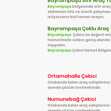
Bayrampaşa Sıfır Araç 
Bayrampaşa
bölgesinde sıfır ara
ekibimizin titiz ve özenli çalışma
istiyorsanız bizi hemen arayın.
Bayrampaşa Çoklu Araç
Bayrampaşa
Çekici siz değerli m
hizmetimizle sizlere geniş alanda
taşıyalım.
Bayrampaşa
Çekici Hizmet Bölgel
Ortamahalle Çekici
Otobanda kalan araç sahiplerine h
anında çözüm üretmektedir.
Numunebağ Çekici
Otobanda kalan araç sahiplerine 
anında çözüm üretmektedir.