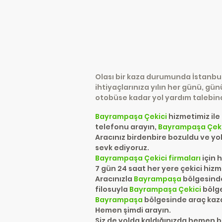
Olası bir kaza durumunda İstanbul
ihtiyaçlarınıza yılın her günü, gü
otobüse kadar yol yardım talebin
Bayrampaşa
Çekici
hizmetimiz ile
telefonu arayın,
Bayrampaşa
Çek
Aracınız birdenbire bozuldu ve yol
sevk ediyoruz.
Bayrampaşa
Çekici firmaları
için 
7 gün 24 saat her yere çekici hizm
Aracınızla
Bayrampaşa
bölgesinde
filosuyla
Bayrampaşa
Çekici
bölge
Bayrampaşa
bölgesinde araç kazas
Hemen şimdi arayın.
Siz de yolda kaldığınızda hemen b