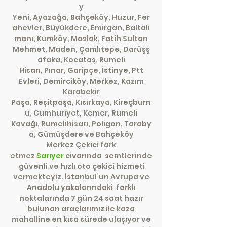
y
Yeni, Ayazağa, Bahçeköy, Huzur, Fer
ahevler, Büyükdere, Emirgan, Baltali
manı, Kumköy, Maslak, Fatih Sultan
Mehmet, Maden, Çamlıtepe, Darüşş
afaka, Kocataş, Rumeli
Hisarı, Pınar, Garipçe, İstinye, Ptt
Evleri, Demirciköy, Merkez, Kazım
Karabekir
Paşa, Reşitpaşa, Kısırkaya, Kireçburn
u, Cumhuriyet, Kemer, Rumeli
Kavağı, Rumelihisarı, Poligon, Taraby
a, Gümüşdere ve Bahçeköy
Merkez Çekici fark
etmez
Sarıyer
civarında semtlerinde
güvenli ve hızlı oto çekici hizmeti
vermekteyiz. İstanbul’un Avrupa ve
Anadolu yakalarındaki farklı
noktalarında 7 gün 24 saat hazır
bulunan araçlarımız ile kaza
mahalline en kısa sürede ulaşıyor ve