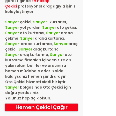
gerektiğinde
En Hesaplı
Çekici
profesyonel araç ağıyla işiniz
kolaylaştırıyor.
Sarıyer
çekici,
Sarıyer
kurtarıcı,
Sarıyer
yol yardım,
Sarıyer
oto çekici,
Sarıyer
oto kurtarıcı,
Sarıyer
araba
çekme,
Sarıyer
araba kurtarıcı,
Sarıyer
araba kurtarma,
Sarıyer
araç
çekici,
Sarıyer
araç kurtarıcı,
Sarıyer
araç kurtarma,
Sarıyer
oto
kurtarma firmaları içinden size en
yakın olanı belirler ve aracınıza
hemen müdahale eder. Yolda
kaldıysanız hemen şimdi arayın.
Oto Çekici hizmeti ciddi bir iştir.
Sarıyer
bölgesinde Oto Çekici için
doğru yerdesiniz.
Yolunuz hep açık olsun.
Hemen Çekici Çağır