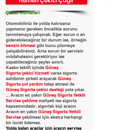
Hemen Çekici Çağır
Çekici Hizmetleri
Otomobiliniz ile yolda kalırsanız
yapmanız gereken öncelikle sorunu
tanımlamaya çalışmak. Eğer sorun o an
giderebileceğiniz bir durum ise, örneğin
benzin bitmesi
gibi bunu çözmeye
çalışabilirsiniz. Ama sorun bir servisin
müdahalesini gerektiriyor ise
yapabileceğiniz şeyler sınırlı.
Kasko teklifi içinde
Güneş
Sigorta çekici hizmeti
varsa sigorta
sahibinin şirketi arayarak
Güneş
Sigorta yol yardım
talep etmesi ile
Güneş Sigorta çekici desteği
yola çıkar.
... Aracın en yakın
Güneş Sigorta Yetkili
Servise çekilme
maliyeti ise sigorta
kapsamındadır, sigortalı kişi aracın
Aracın en yakın
Güneş Sigorta Yetkili
Servise
çekilmesi için ekstra herhangi
bir ücret ödemez.
Yolda kalan araçlar için aracın servise