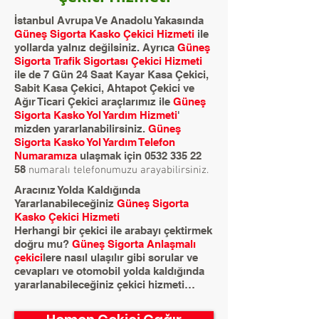
İstanbul Avrupa Ve Anadolu Yakasında
Güneş Sigorta Kasko Çekici Hizmeti
ile
yollarda yalnız değilsiniz. Ayrıca
Güneş
Sigorta Trafik Sigortası Çekici Hizmeti
ile de 7 Gün 24 Saat Kayar Kasa Çekici,
Sabit Kasa Çekici, Ahtapot Çekici ve
Ağır Ticari Çekici araçlarımız ile
Güneş
Sigorta Kasko Yol Yardım Hizmeti
'
mizden yararlanabilirsiniz.
Güneş
Sigorta Kasko Yol Yardım Telefon
Numaramıza
ulaşmak için
0532 335 22
58
numaralı telefonumuzu arayabilirsiniz.
Aracınız Yolda Kaldığında
Yararlanabileceğiniz
Güneş Sigorta
Kasko Çekici Hizmeti
Herhangi bir çekici ile arabayı çektirmek
doğru mu?
Güneş Sigorta
Anlaşmalı
çekici
lere nasıl ulaşılır gibi sorular ve
cevapları ve otomobil yolda kaldığında
yararlanabileceğiniz çekici hizmeti…