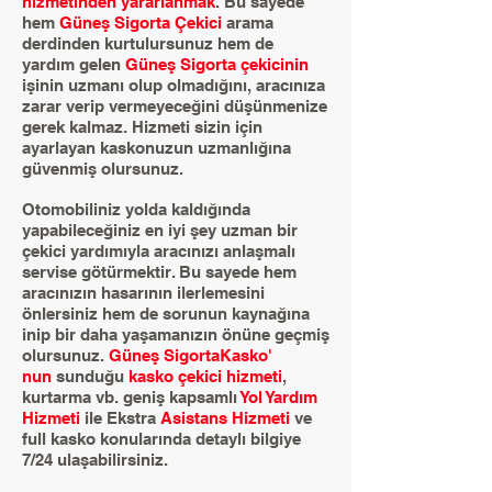
hizmetinden yararlanmak
. Bu sayede
hem
Güneş Sigorta Çekici
arama
derdinden kurtulursunuz hem de
yardım gelen
Güneş Sigorta çekicinin
işinin uzmanı olup olmadığını, aracınıza
zarar verip vermeyeceğini düşünmenize
gerek kalmaz. Hizmeti sizin için
ayarlayan kaskonuzun uzmanlığına
güvenmiş olursunuz.
Otomobiliniz yolda kaldığında
yapabileceğiniz en iyi şey uzman bir
çekici yardımıyla aracınızı anlaşmalı
servise götürmektir. Bu sayede hem
aracınızın hasarının ilerlemesini
önlersiniz hem de sorunun kaynağına
inip bir daha yaşamanızın önüne geçmiş
olursunuz.
Güneş SigortaKasko'
nun
sunduğu
kasko çekici hizmeti
,
kurtarma vb. geniş kapsamlı
Yol Yardım
Hizmeti
ile Ekstra
Asistans Hizmeti
ve
full kasko konularında detaylı bilgiye
7/24 ulaşabilirsiniz.