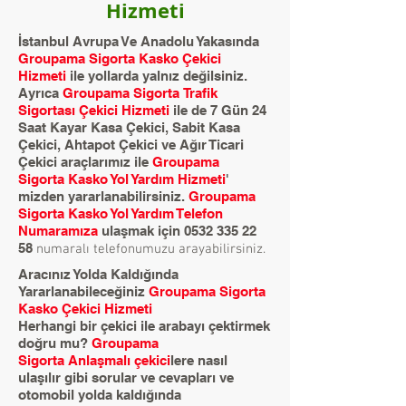
Hizmeti
İstanbul Avrupa Ve Anadolu Yakasında
Groupama Sigorta Kasko Çekici
Hizmeti
ile yollarda yalnız değilsiniz.
Ayrıca
Groupama Sigorta Trafik
Sigortası Çekici Hizmeti
ile de 7 Gün 24
Saat Kayar Kasa Çekici, Sabit Kasa
Çekici, Ahtapot Çekici ve Ağır Ticari
Çekici araçlarımız ile
Groupama
Sigorta Kasko Yol Yardım Hizmeti
'
mizden yararlanabilirsiniz.
Groupama
Sigorta Kasko Yol Yardım Telefon
Numaramıza
ulaşmak için
0532 335 22
58
numaralı telefonumuzu arayabilirsiniz.
Aracınız Yolda Kaldığında
Yararlanabileceğiniz
Groupama Sigorta
Kasko Çekici Hizmeti
Herhangi bir çekici ile arabayı çektirmek
doğru mu?
Groupama
Sigorta
Anlaşmalı çekici
lere nasıl
ulaşılır gibi sorular ve cevapları ve
otomobil yolda kaldığında