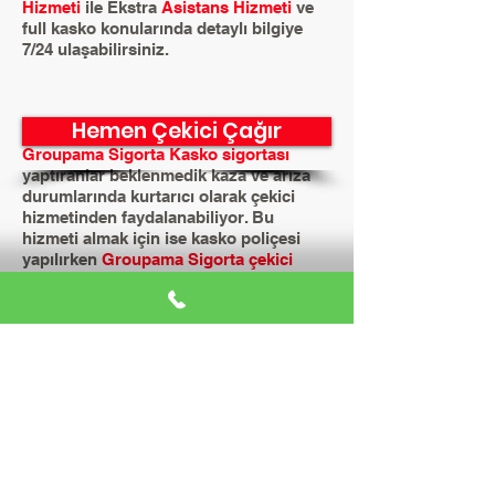
Hizmeti
ile Ekstra
Asistans Hizmeti
ve
full kasko konularında detaylı bilgiye
7/24 ulaşabilirsiniz.
Hemen Çekici Çağır
Groupama Sigorta Kasko sigortası
yaptıranlar beklenmedik kaza ve arıza
durumlarında kurtarıcı olarak çekici
hizmetinden faydalanabiliyor. Bu
hizmeti almak için ise kasko poliçesi
yapılırken
Groupama Sigorta çekici
hizmeti
nin olup olmadığının kontrol
edilmesi ve eklettirilmesi gerekiyor.
Groupama Sigorta ASSISTANS
ŞİRKETİ İMDADA YETİŞİYOR
Kaskodaki çekici hizmetini
Groupama
Sigorta assistans
şirketleri sağlıyor.
Aracın yolda kalması, kaza yapması
halinde seyir yapamayacak durumda
olması durumunda kasko şirketiyle
irtibata geçilip, bulunulan yer
söylenmesi halinde çekici en hızlı