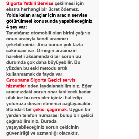
Sigorta Yetkili Servise
çekilmesi için
ekstra herhangi bir ücret ödemez.
Yolda kalan araçlar için aracın servise
götürülmesi konusunda yapabileceğiniz
4 şey var:
Tanıdığınız otomobili olan birini çağırıp
onun aracıyla kendi aracınızı
çekebilirsiniz. Ama bunun çok fazla
sakıncası var. Örneğin aracınızın
hareketli aksamındaki bir sorun bu
durumda çok daha büyüyebilir. Bu
yüzden bu eski metodu artık
kullanmamak da fayda var.
Groupama Sigorta Gezici servis
hizmetleri
nden faydalanabilirsiniz. Eğer
aracınızdaki sorun onarılabilecek kadar
ufak ise bu servisler işinizi halledip
yolunuza devam etmenizi sağlayacaktır.
Standart bir
çekici çağırmak
. Uygun bir
yerden telefon numarası bulup bir çekici
çağırabilirsiniz. Burada
yaşayabileceğiniz sorun çekicinin
güvenirliği ve uzmanlığı olacaktır.